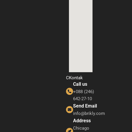
CKontak
Call us
+088 (246)
642-27-10
Send Email
info@brikly.com
Address
Chicago