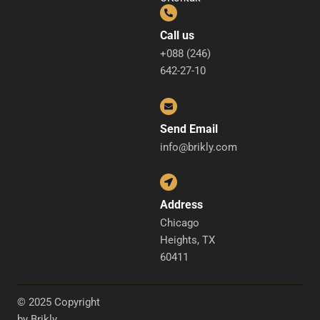
Call us
+088 (246)
642-27-10
Send Email
info@brikly.com
Address
Chicago
Heights, TX
60411
© 2025 Copyright
by Brikly