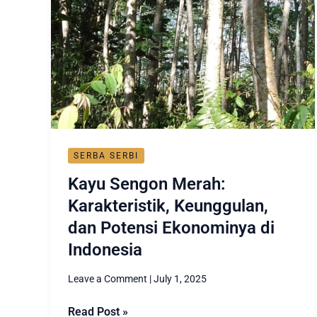
Keunggulan,
dan
Potensi
Ekonominya
di
Indonesia
SERBA SERBI
Kayu Sengon Merah:
Karakteristik, Keunggulan,
dan Potensi Ekonominya di
Indonesia
Leave a Comment
|
July 1, 2025
Read Post »