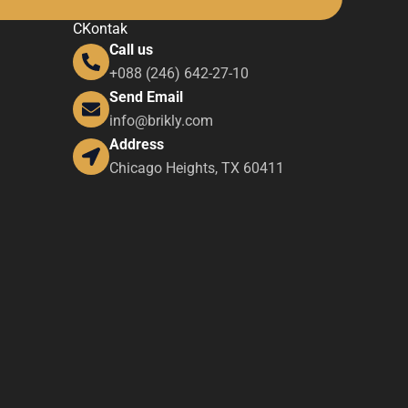
CKontak
Call us
+088 (246) 642-27-10
Send Email
info@brikly.com
Address
Chicago Heights, TX 60411