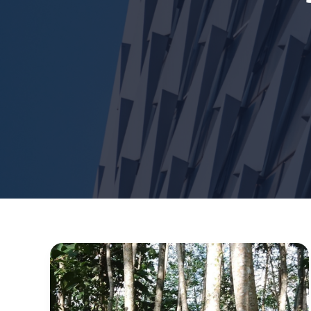
Kayu
Sengon
Merah:
Karakteristik,