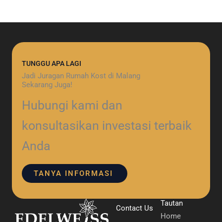
TUNGGU APA LAGI
Jadi Juragan Rumah Kost di Malang
Sekarang Juga!
Hubungi kami dan
konsultasikan investasi terbaik
Anda
TANYA INFORMASI
Tautan
Contact Us
Home