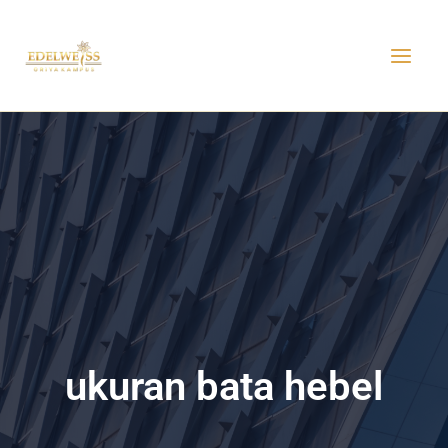
Skip
MAI
to
MEN
content
ukuran bata hebel