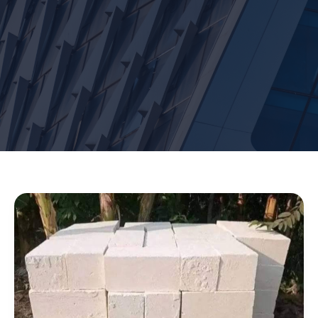
Daftar
Ukuran
dan
Harga
Bata
Hebel
Terbaru