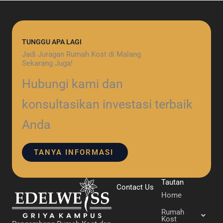
TUNGGU APA LAGI
Jadi Juragan Rumah Kost di Malang
Sekarang Juga!
Hubungi kami dan
konsultasikan investasi terbaik
Anda
TANYA INFORMASI
Tautan
Contact Us
Home
Rumah
Kost