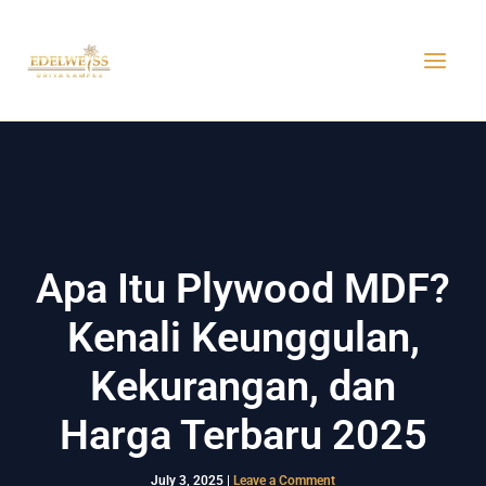
Skip
MAI
to
MEN
content
Apa Itu Plywood MDF?
Kenali Keunggulan,
Kekurangan, dan
Harga Terbaru 2025
July 3, 2025
|
Leave a Comment