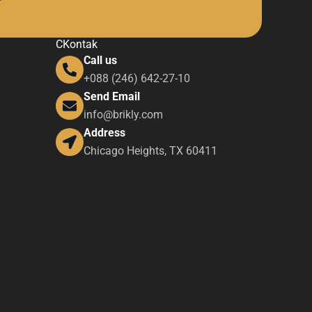
CKontak
Call us
+088 (246) 642-27-10
Send Email
info@brikly.com
Address
Chicago Heights, TX 60411