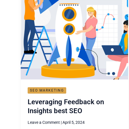
best
SEO
SEO MARKETING
Leveraging Feedback on
Insights best SEO
Leave a Comment
|
April 5, 2024