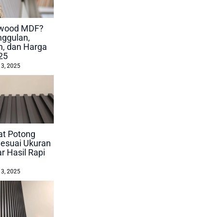
lywood MDF?
nggulan,
, dan Harga
25
 3, 2025
at Potong
esuai Ukuran
r Hasil Rapi
 3, 2025