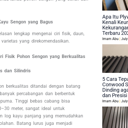
Apa Itu P
Kenali Keu
 Kayu Sengon yang Bagus
Kekurangan
Terbaru 20
elasan lengkap mengenai ciri fisik, daun,
Imam Abu
July
a varietas yang direkomendasikan.
Ciri Fisik Pohon Sengon yang Berkualitas
s dan Silindris
5 Cara Tep
Conwood S
n berkualitas ditandai dengan batang
Dinding aga
 banyak percabangan dan berbentuk
dan Presisi
empurna. Tinggi bebas cabang bisa
Imam Abu
July
–30 meter, sangat ideal untuk
an log kayu panjang yang memudahkan
olahan. Batang lurus juga menjadi