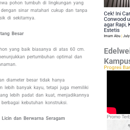
ahwa pohon tumbuh di lingkungan yang
dengan sinar matahari cukup dan tanpa
Cek! Ini C
ik di sekitarnya.
Conwood u
agar Rapi, 
Estetis
tang Besar
Imam Abu
July
hon yang baik biasanya di atas 60 cm.
Edelwei
menunjukkan pertumbuhan optimal dan
Kampu
anaman.
Progres Ba
n diameter besar tidak hanya
n lebih banyak kayu, tetapi juga memiliki
yang lebih padat dan kuat, menjadikannya
 berbagai kebutuhan konstruksi.
Promo Terb
g Licin dan Berwarna Seragam