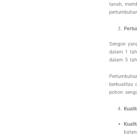
tanah, mem
pertumbuhan
Pertu
Sengon yan
dalam 1 ta
dalam 5 tah
Pertumbuhan
berkualitas
pohon seng
Kuali
Kuali
batan