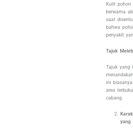
Kulit pohon 
berwarna ab
saat disentu
bahwa poho
penyakit ya
Tajuk Mele
Tajuk yang 
menandakan
ini biasany
area terbuk
cabang.
Karak
yang 