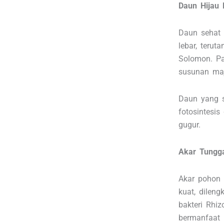
Daun Hijau 
Daun sehat 
lebar, terut
Solomon. P
susunan ma
Daun yang 
fotosintesi
gugur.
Akar Tungg
Akar pohon 
kuat, dilen
bakteri Rhiz
bermanfaat 