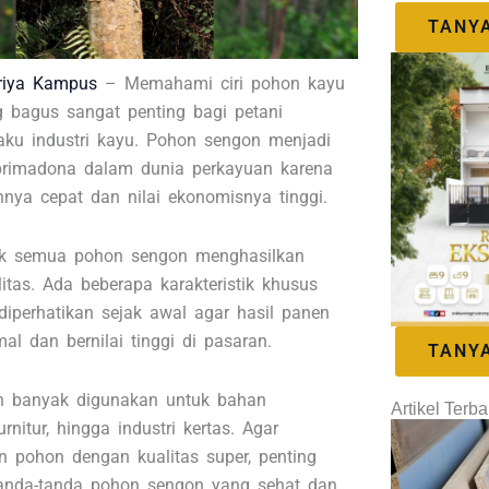
TANY
riya Kampus
– Memahami ciri pohon kayu
 bagus sangat penting bagi petani
ku industri kayu. Pohon sengon menjadi
primadona dalam dunia perkayuan karena
nya cepat dan nilai ekonomisnya tinggi.
ak semua pohon sengon menghasilkan
itas. Ada beberapa karakteristik khusus
diperhatikan sejak awal agar hasil panen
l dan bernilai tinggi di pasaran.
TANY
n banyak digunakan untuk bahan
Artikel Terba
rnitur, hingga industri kertas. Agar
 pohon dengan kualitas super, penting
anda-tanda pohon sengon yang sehat dan