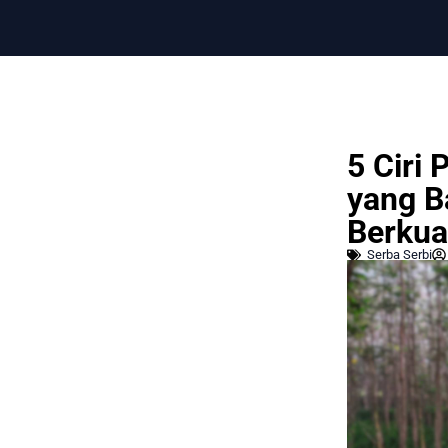
5 Ciri
yang B
Berkual
Serba Serbi