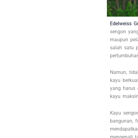
Edelweiss G
sengon yang
maupun pela
salah satu 
pertumbuhan
Namun, tid
kayu berkual
yang harus 
kayu maksima
Kayu sengo
bangunan, fu
mendapatkan
mengenali t