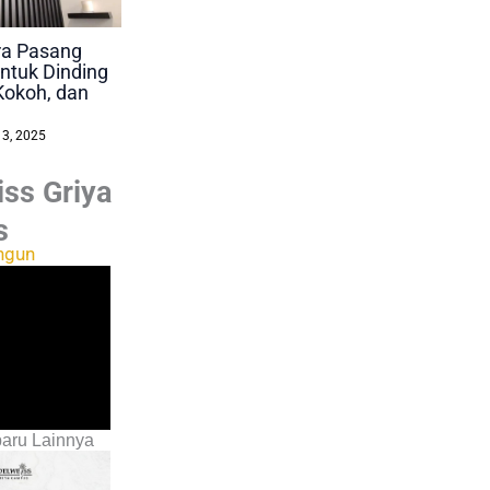
ara Pasang
ntuk Dinding
Kokoh, dan
 3, 2025
ss Griya
s
ngun
aru Lainnya