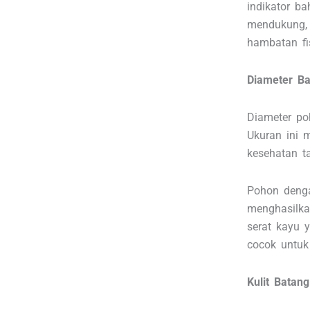
indikator b
mendukung, 
hambatan fis
Diameter Ba
Diameter po
Ukuran ini 
kesehatan t
Pohon denga
menghasilka
serat kayu 
cocok untuk
Kulit Batan