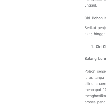
unggul.
Ciri Pohon
Berikut penj
akar, hingg
Ciri-
Batang Luru
Pohon sengo
lurus tanpa
silindris s
mencapai 10
menghasilk
proses peng