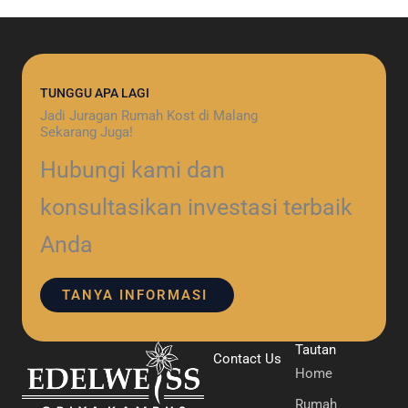
TUNGGU APA LAGI
Jadi Juragan Rumah Kost di Malang
Sekarang Juga!
Hubungi kami dan
konsultasikan investasi terbaik
Anda
TANYA INFORMASI
Tautan
Contact Us
Home
Rumah