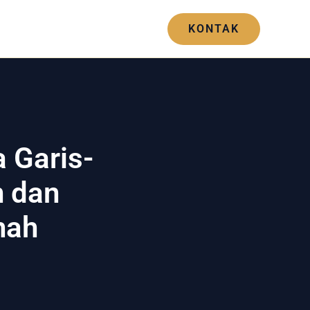
Blogs
Hubungi Kami
KONTAK
 Garis-
n dan
mah