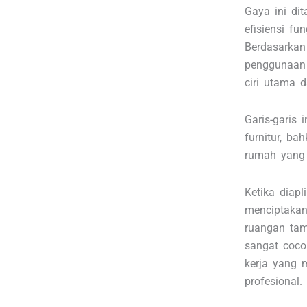
Gaya ini di
efisiensi fu
Berdasarka
penggunaan 
ciri utama d
Garis-garis 
furnitur, b
rumah yang
Ketika diap
menciptakan
ruangan tam
sangat coco
kerja yang 
profesional.