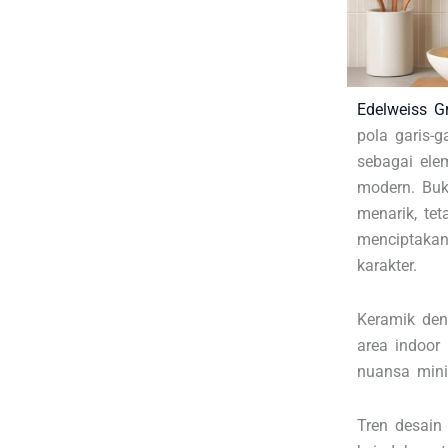
Edelweiss G
pola garis-g
sebagai elem
modern. Buk
menarik, te
menciptakan
karakter.
Keramik de
area indoor 
nuansa mini
Tren desain