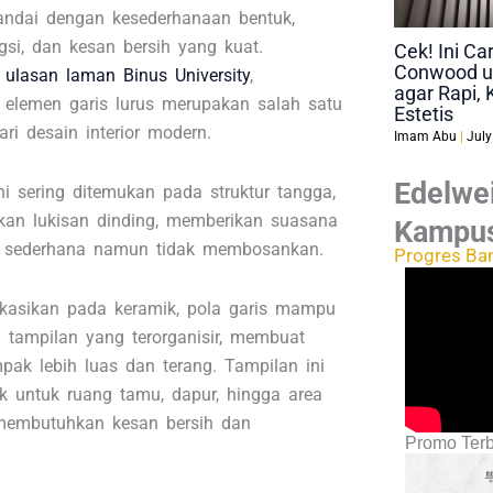
tandai dengan kesederhanaan bentuk,
ngsi, dan kesan bersih yang kuat.
Cek! Ini C
Conwood u
n
ulasan laman Binus University
,
agar Rapi, 
elemen garis lurus merupakan salah satu
Estetis
ari desain interior modern.
Imam Abu
July
Edelwei
ini sering ditemukan pada struktur tangga,
ahkan lukisan dinding, memberikan suasana
Kampu
 sederhana namun tidak membosankan.
Progres Ba
likasikan pada keramik, pola garis mampu
 tampilan yang terorganisir, membuat
pak lebih luas dan terang. Tampilan ini
k untuk ruang tamu, dapur, hingga area
membutuhkan kesan bersih dan
Promo Terb