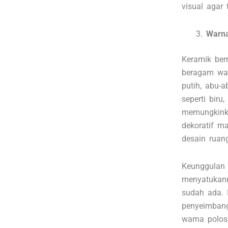
visual agar
Warna
Keramik ber
beragam war
putih, abu-
seperti biru,
memungkink
dekoratif m
desain ruan
Keunggulan 
menyatukann
sudah ada. 
penyeimbang
warna polos,