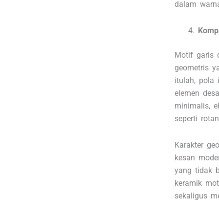
dalam warna
Kompa
Motif garis
geometris y
itulah, pol
elemen desai
minimalis, 
seperti rotan
Karakter ge
kesan moder
yang tidak 
keramik mot
sekaligus m