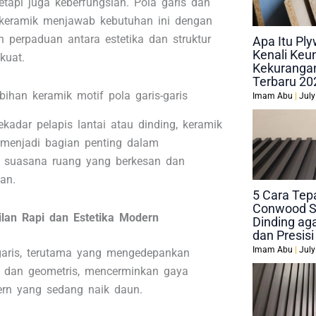
etapi juga keberfungsian. Pola garis dan
 keramik menjawab kebutuhan ini dengan
 perpaduan antara estetika dan struktur
Apa Itu P
Kenali Keu
kuat.
Kekurangan
Terbaru 20
bihan keramik motif pola garis-garis
Imam Abu
July
ekadar pelapis lantai atau dinding, keramik
i menjadi bagian penting dalam
suasana ruang yang berkesan dan
an.
5 Cara Tep
Conwood S
lan Rapi dan Estetika Modern
Dinding aga
dan Presisi
Imam Abu
July
-garis, terutama yang mengedepankan
s dan geometris, mencerminkan gaya
rn yang sedang naik daun.