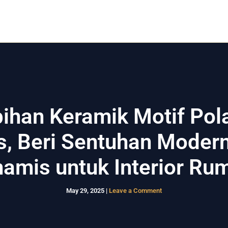
Home
Rumah Kost
Rumah Modern
Layanan
bihan Keramik Motif Pola
s, Beri Sentuhan Moder
namis untuk Interior Ru
May 29, 2025
|
Leave a Comment