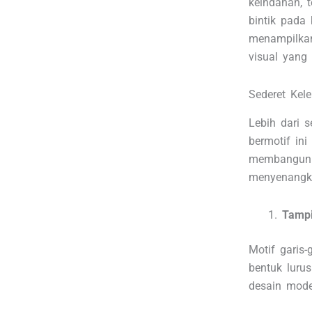
keindahan, t
bintik pada
menampilkan
visual yang 
Sederet Kele
Lebih dari s
bermotif in
membangun 
menyenangk
Tampi
Motif garis
bentuk luru
desain mode