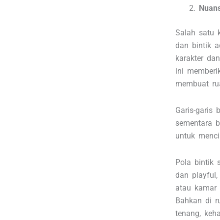
Nuans
Salah satu k
dan bintik
karakter da
ini memberi
membuat rua
Garis-garis
sementara bi
untuk menci
Pola bintik
dan playful
atau kamar 
Bahkan di r
tenang, keh