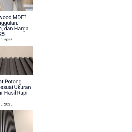
lywood MDF?
nggulan,
, dan Harga
25
 3, 2025
at Potong
esuai Ukuran
r Hasil Rapi
 3, 2025