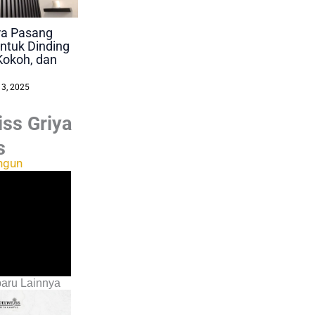
ara Pasang
ntuk Dinding
Kokoh, dan
 3, 2025
ss Griya
s
ngun
aru Lainnya