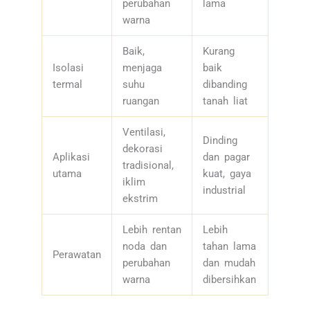
perubahan
lama
warna
Baik,
Kurang
Isolasi
menjaga
baik
termal
suhu
dibanding
ruangan
tanah liat
Ventilasi,
Dinding
dekorasi
Aplikasi
dan pagar
tradisional,
utama
kuat, gaya
iklim
industrial
ekstrim
Lebih rentan
Lebih
noda dan
tahan lama
Perawatan
perubahan
dan mudah
warna
dibersihkan