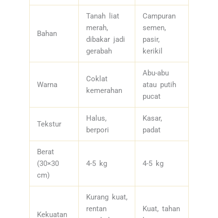
Tanah liat
Campuran
merah,
semen,
Bahan
dibakar jadi
pasir,
gerabah
kerikil
Abu-abu
Coklat
Warna
atau putih
kemerahan
pucat
Halus,
Kasar,
Tekstur
berpori
padat
Berat
(30×30
4-5 kg
4-5 kg
cm)
Kurang kuat,
rentan
Kuat, tahan
Kekuatan