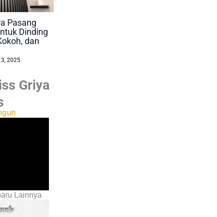
ara Pasang
ntuk Dinding
Kokoh, dan
 3, 2025
ss Griya
s
ngun
aru Lainnya