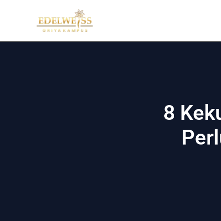
Skip
to
content
8 Kek
Per