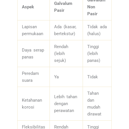
Galvalum
Galvalum
Aspek
Non
Pasir
Pasir
Lapisan
Ada (kasar,
Tidak ada
permukaan
bertekstur)
(halus)
Rendah
Tinggi
Daya serap
(lebih
(lebih
panas
sejuk)
panas)
Peredam
Ya
Tidak
suara
Tahan
Lebih tahan
Ketahanan
dan
dengan
korosi
mudah
perawatan
dirawat
Fleksibilitas
Rendah
Tinggi