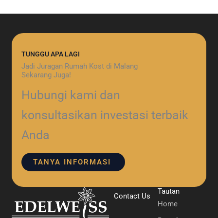
TUNGGU APA LAGI
Jadi Juragan Rumah Kost di Malang
Sekarang Juga!
Hubungi kami dan
konsultasikan investasi terbaik
Anda
TANYA INFORMASI
Tautan
Contact Us
Home